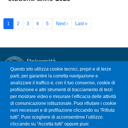
Pagination
Next page
Last page
1
2
3
4
5
Next ›
Last »
Questo sito utilizza cookie tecnici, propri e di terze
parti, per garantire la corretta navigazione e
analizzare il traffico e, con il tuo consenso, cookie di
Università degli Studi di Messina
profilazione e altri strumenti di tracciamento di terzi
Piazza Pugliatti, 1 - 98122 Messina
per mostrare video e misurare l'efficacia delle attività
Cod. Fiscale 80004070837
di comunicazione istituzionale. Puoi rifiutare i cookie
P.IVA 00724160833
non necessari e di profilazione cliccando su “Rifiuta
Centralino: 090 676 1
tutti”. Puoi scegliere di acconsentirne l’utilizzo
cliccando su “Accetta tutti” oppure puoi