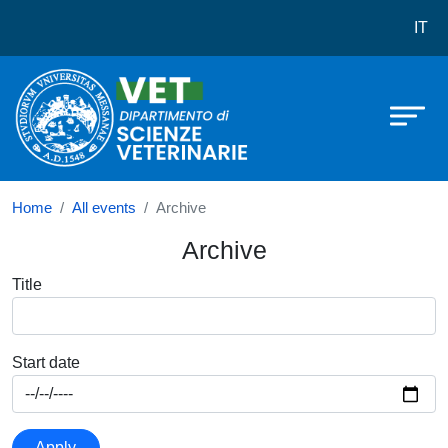
Dipartimento di Scienze veterinarie
Skip to main content
IT
Home
All events
Archive
Archive
Title
Start date
Apply