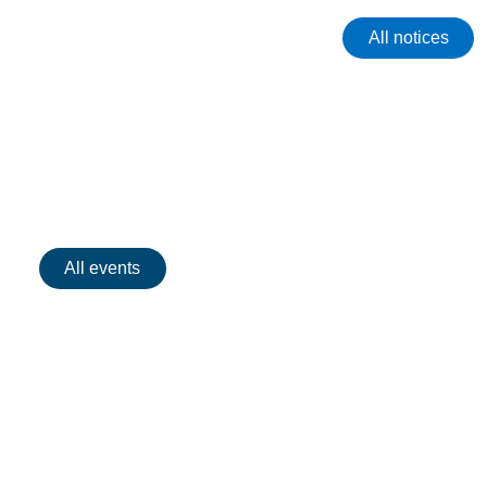
All notices
Events
All events
No events