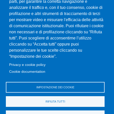
parti, per garantire la corretta navigazione e
analizzare il traffico e, con il tuo consenso, cookie di
Università degli Studi di Messina
profilazione e altri strumenti di tracciamento di terzi
Piazza Pugliatti, 1 - 98122 Messina
per mostrare video e misurare l'efficacia delle attività
Cod. Fiscale 80004070837
di comunicazione istituzionale. Puoi rifiutare i cookie
P.IVA 00724160833
non necessari e di profilazione cliccando su “Rifiuta
Centralino: 090 676 1
tutti”. Puoi scegliere di acconsentirne l’utilizzo
cliccando su “Accetta tutti” oppure puoi
MENÙ SOCIAL
personalizzare le tue scelte cliccando su
“Impostazione dei cookie”.
MENÙ FOOTER 1
Privacy e cookie policy
Accessibility statement
Cookie documentation
Privacy and cookie policy
Sitemap
IMPOSTAZIONE DEI COOKIE
MENÙ FOOTER 2
Transparent administration
RIFIUTA TUTTI
Calls for application
Change your mind on cookies