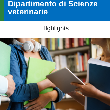
Dipartimento di Scienze
veterinarie
Highlights
Immagine