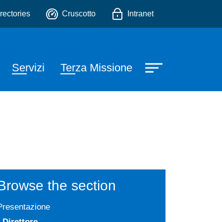
o
rectories
Cruscotto
Intranet
Servizi
Terza Missione
Browse the section
Presentazione
Direttore