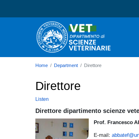
Dipartimento di Scienze v
Home
Department
Direttore
Direttore
Listen
Direttore dipartimento scienze vete
Immagine
Prof. Francesco A
E-mail:
abbatef@un