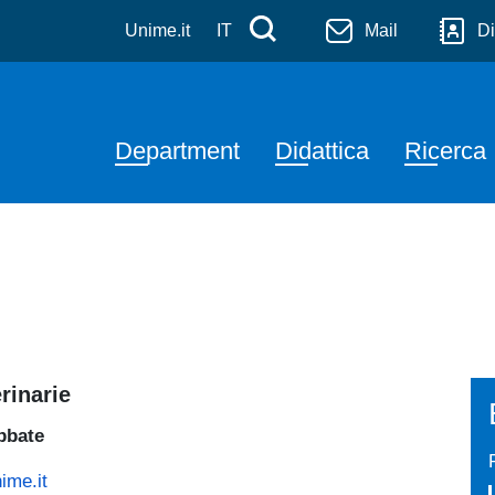
eterinarie
Skip to main content
Menù di servizi
Cerca
Unime.it
IT
Mail
Di
Navigazione principale
Department
Didattica
Ricerca
rinarie
bbate
ime.it