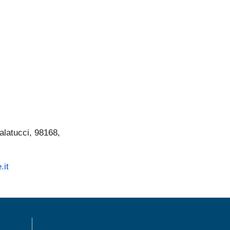
Palatucci, 98168,
a
.it
MENÙ FOOTER 1