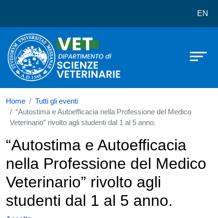
Dipartimento di Scienze veterinarie
Salta al contenuto principale
EN
Home
Tutti gli eventi
“Autostima e Autoefficacia nella Professione del Medico
Veterinario” rivolto agli studenti dal 1 al 5 anno.
“Autostima e Autoefficacia
nella Professione del Medico
Veterinario” rivolto agli
studenti dal 1 al 5 anno.