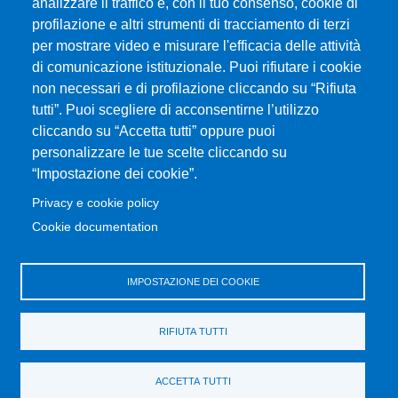
analizzare il traffico e, con il tuo consenso, cookie di
Università degli Studi di Messina
profilazione e altri strumenti di tracciamento di terzi
Piazza Pugliatti, 1 - 98122 Messina
per mostrare video e misurare l'efficacia delle attività
Cod. Fiscale 80004070837
di comunicazione istituzionale. Puoi rifiutare i cookie
P.IVA 00724160833
non necessari e di profilazione cliccando su “Rifiuta
Centralino: 090 676 1
tutti”. Puoi scegliere di acconsentirne l’utilizzo
cliccando su “Accetta tutti” oppure puoi
MENÙ SOCIAL
personalizzare le tue scelte cliccando su
“Impostazione dei cookie”.
MENÙ FOOTER 1
Privacy e cookie policy
Accessibilità
Cookie documentation
Privacy e cookie policy
Mappa del sito
IMPOSTAZIONE DEI COOKIE
MENÙ FOOTER 2
Amministrazione trasparente
RIFIUTA TUTTI
Bandi e concorsi
Cambia idea sui cookie
ACCETTA TUTTI