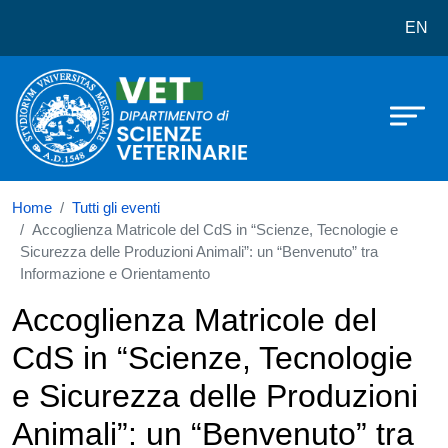
Dipartimento di Scienze veterinarie
Salta al contenuto principale
EN
Home
Tutti gli eventi
Accoglienza Matricole del CdS in “Scienze, Tecnologie e
Sicurezza delle Produzioni Animali”: un “Benvenuto” tra
Informazione e Orientamento
Accoglienza Matricole del
CdS in “Scienze, Tecnologie
e Sicurezza delle Produzioni
Animali”: un “Benvenuto” tra