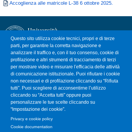
Documento
Accoglienza alle matricole L-38 6 ottobre 2025.
Questo sito utilizza cookie tecnici, propri e di terze
parti, per garantire la corretta navigazione e
analizzare il traffico e, con il tuo consenso, cookie di
Università degli Studi di Messina
profilazione e altri strumenti di tracciamento di terzi
Piazza Pugliatti, 1 - 98122 Messina
per mostrare video e misurare l'efficacia delle attività
Cod. Fiscale 80004070837
di comunicazione istituzionale. Puoi rifiutare i cookie
P.IVA 00724160833
non necessari e di profilazione cliccando su “Rifiuta
Centralino: 090 676 1
tutti”. Puoi scegliere di acconsentirne l’utilizzo
cliccando su “Accetta tutti” oppure puoi
MENÙ SOCIAL
personalizzare le tue scelte cliccando su
“Impostazione dei cookie”.
MENÙ FOOTER 1
Privacy e cookie policy
Accessibilità
Cookie documentation
Privacy e cookie policy