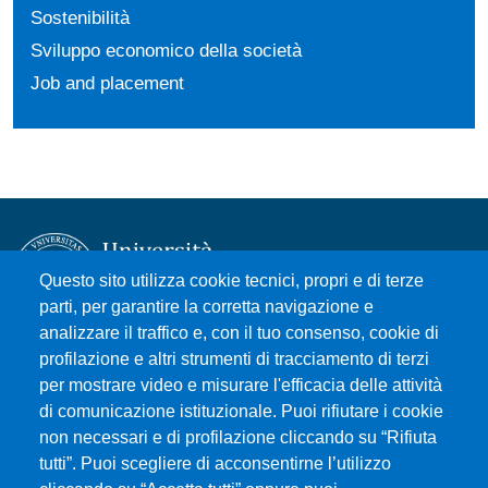
Sostenibilità
Sviluppo economico della società
Job and placement
Questo sito utilizza cookie tecnici, propri e di terze
parti, per garantire la corretta navigazione e
analizzare il traffico e, con il tuo consenso, cookie di
Università degli Studi di Messina
profilazione e altri strumenti di tracciamento di terzi
Piazza Pugliatti, 1 - 98122 Messina
per mostrare video e misurare l'efficacia delle attività
Cod. Fiscale 80004070837
di comunicazione istituzionale. Puoi rifiutare i cookie
P.IVA 00724160833
non necessari e di profilazione cliccando su “Rifiuta
Centralino: 090 676 1
tutti”. Puoi scegliere di acconsentirne l’utilizzo