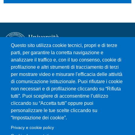
Questo sito utilizza cookie tecnici, propri e di terze
parti, per garantire la corretta navigazione e
analizzare il traffico e, con il tuo consenso, cookie di
Università degli Studi di Messina
profilazione e altri strumenti di tracciamento di terzi
Piazza Pugliatti, 1 - 98122 Messina
per mostrare video e misurare l'efficacia delle attività
Cod. Fiscale 80004070837
di comunicazione istituzionale. Puoi rifiutare i cookie
P.IVA 00724160833
non necessari e di profilazione cliccando su “Rifiuta
Centralino: 090 676 1
tutti”. Puoi scegliere di acconsentirne l’utilizzo
cliccando su “Accetta tutti” oppure puoi
MENÙ SOCIAL
personalizzare le tue scelte cliccando su
“Impostazione dei cookie”.
MENÙ FOOTER 1
Privacy e cookie policy
Accessibilità