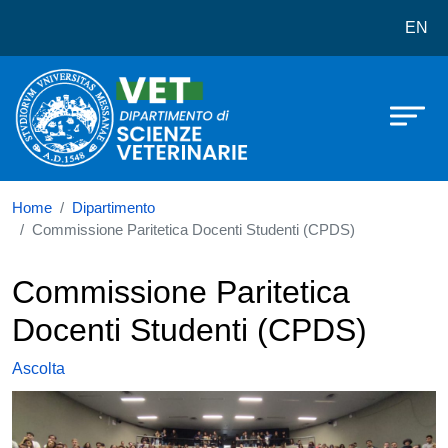
Dipartimento di Scienze veterinarie
Salta al contenuto principale
EN
Home
Dipartimento
Commissione Paritetica Docenti Studenti (CPDS)
Commissione Paritetica
Docenti Studenti (CPDS)
Ascolta
Immagine