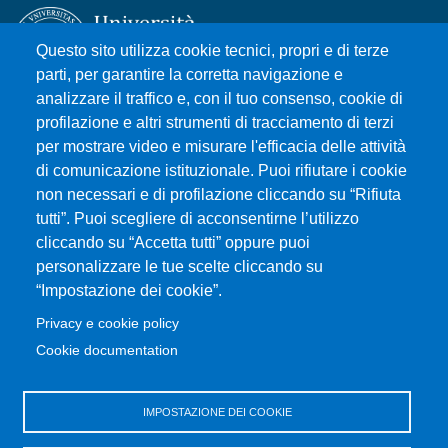
Questo sito utilizza cookie tecnici, propri e di terze
parti, per garantire la corretta navigazione e
analizzare il traffico e, con il tuo consenso, cookie di
Università degli Studi di Messina
profilazione e altri strumenti di tracciamento di terzi
Piazza Pugliatti, 1 - 98122 Messina
per mostrare video e misurare l'efficacia delle attività
Cod. Fiscale 80004070837
di comunicazione istituzionale. Puoi rifiutare i cookie
P.IVA 00724160833
non necessari e di profilazione cliccando su “Rifiuta
Centralino: 090 676 1
tutti”. Puoi scegliere di acconsentirne l’utilizzo
cliccando su “Accetta tutti” oppure puoi
MENÙ SOCIAL
personalizzare le tue scelte cliccando su
“Impostazione dei cookie”.
MENÙ FOOTER 1
Privacy e cookie policy
Accessibilità
Cookie documentation
Privacy e cookie policy
Mappa del sito
IMPOSTAZIONE DEI COOKIE
MENÙ FOOTER 2