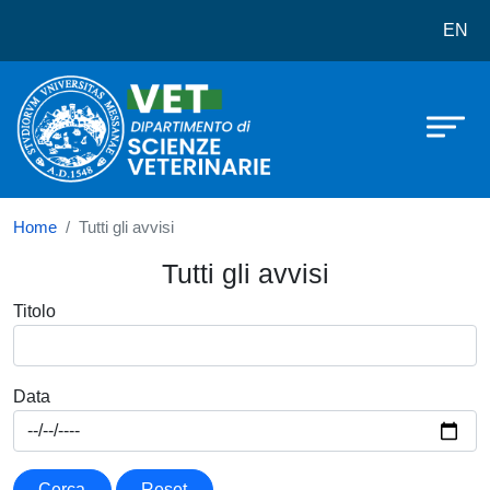
Dipartimento di Scienze veterinarie
Salta al contenuto principale
EN
Home
Tutti gli avvisi
Tutti gli avvisi
Titolo
Data
Cerca
Reset