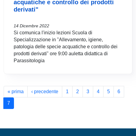
acquatiche e controllo dei prodotti
derivati"
14 Dicembre 2022
Si comunica l'inizio lezioni Scuola di
Specializzazione in "Allevamento, igiene,
patologia delle specie acquatiche e controllo dei
prodotti derivati" ore 9:00 auletta didattica di
Parassitologia
Paginazione
Prima pagina
Pagina precedente
« prima
‹ precedente
1
2
3
4
5
6
7